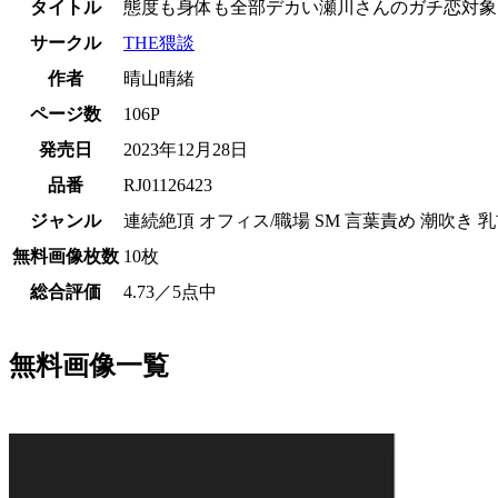
タイトル
態度も身体も全部デカい瀬川さんのガチ恋対象
サークル
THE猥談
作者
晴山晴緒
ページ数
106P
発売日
2023年12月28日
品番
RJ01126423
ジャンル
連続絶頂 オフィス/職場 SM 言葉責め 潮吹き 
無料画像枚数
10枚
総合評価
4.73
／5点中
無料画像一覧