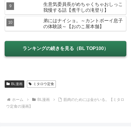
生意気委員長がめちゃくちゃおしっこ
我慢する話【煮干しの滝登り】
弟にはナイショ。～カントボーイ息子
の体験談～【おのこ屋本舗】
ランキングの続きを見る（BL TOP100）
BL漫画
ミタロウ定食
ホーム
BL漫画
筋肉のためには金がいる。【ミタロ
ウ定食の漫画】