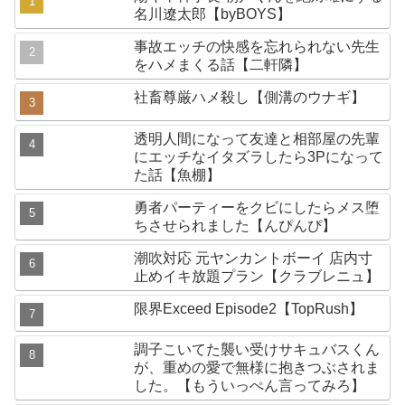
名川遼太郎【byBOYS】
事故エッチの快感を忘れられない先生
をハメまくる話【二軒隣】
社畜尊厳ハメ殺し【側溝のウナギ】
透明人間になって友達と相部屋の先輩
にエッチなイタズラしたら3Pになって
た話【魚棚】
勇者パーティーをクビにしたらメス堕
ちさせられました【んぴんぴ】
潮吹対応 元ヤンカントボーイ 店内寸
止めイキ放題プラン【クラブレニュ】
限界Exceed Episode2【TopRush】
調子こいてた襲い受けサキュバスくん
が、重めの愛で無様に抱きつぶされま
した。【もういっぺん言ってみろ】