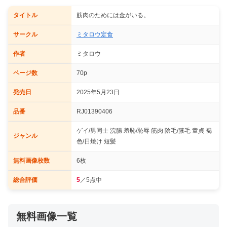
タイトル
筋肉のためには金がいる。
サークル
ミタロウ定食
作者
ミタロウ
ページ数
70p
発売日
2025年5月23日
品番
RJ01390406
ゲイ/男同士 浣腸 羞恥/恥辱 筋肉 陰毛/腋毛 童貞 褐
ジャンル
色/日焼け 短髪
無料画像枚数
6枚
総合評価
5
／5点中
無料画像一覧