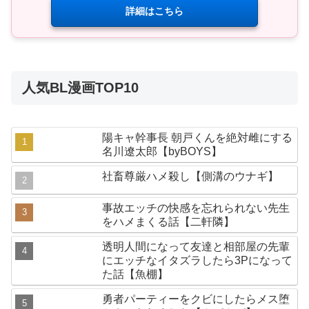
詳細はこちら
人気BL漫画TOP10
陽キャ幹事長 朝戸くんを絶対雌にする
名川遼太郎【byBOYS】
社畜尊厳ハメ殺し【側溝のウナギ】
事故エッチの快感を忘れられない先生
をハメまくる話【二軒隣】
透明人間になって友達と相部屋の先輩
にエッチなイタズラしたら3Pになって
た話【魚棚】
勇者パーティーをクビにしたらメス堕