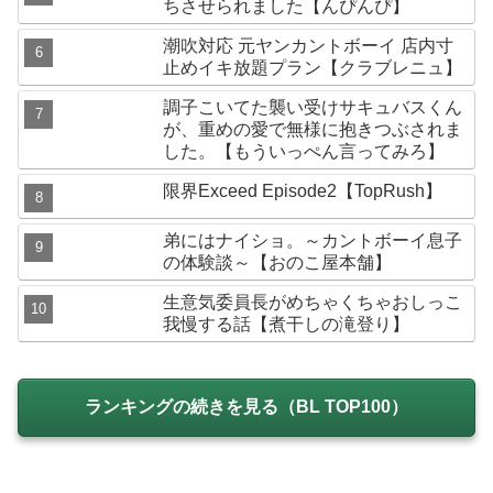
ちさせられました【んぴんぴ】
潮吹対応 元ヤンカントボーイ 店内寸
止めイキ放題プラン【クラブレニュ】
調子こいてた襲い受けサキュバスくん
が、重めの愛で無様に抱きつぶされま
した。【もういっぺん言ってみろ】
限界Exceed Episode2【TopRush】
弟にはナイショ。～カントボーイ息子
の体験談～【おのこ屋本舗】
生意気委員長がめちゃくちゃおしっこ
我慢する話【煮干しの滝登り】
ランキングの続きを見る（BL TOP100）