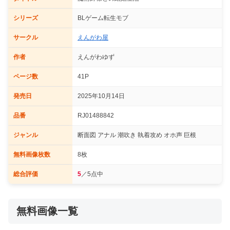
シリーズ
BLゲーム転生モブ
サークル
えんがわ屋
作者
えんがわゆず
ページ数
41P
発売日
2025年10月14日
品番
RJ01488842
ジャンル
断面図 アナル 潮吹き 執着攻め オホ声 巨根
無料画像枚数
8枚
総合評価
5
／5点中
無料画像一覧