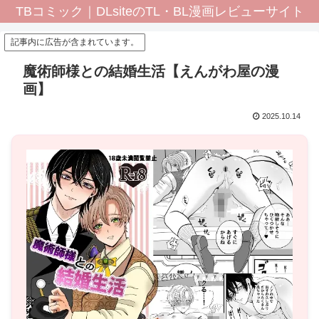
TBコミック｜DLsiteのTL・BL漫画レビューサイト
記事内に広告が含まれています。
魔術師様との結婚生活【えんがわ屋の漫
画】
2025.10.14