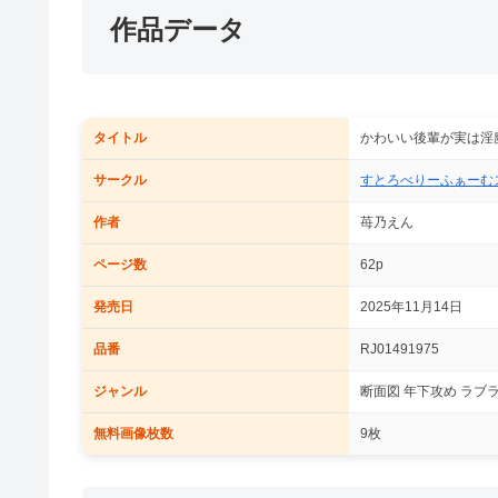
作品データ
タイトル
かわいい後輩が実は淫
サークル
すとろべりーふぁーむ
作者
苺乃えん
ページ数
62p
発売日
2025年11月14日
品番
RJ01491975
ジャンル
断面図 年下攻め ラブラ
無料画像枚数
9枚