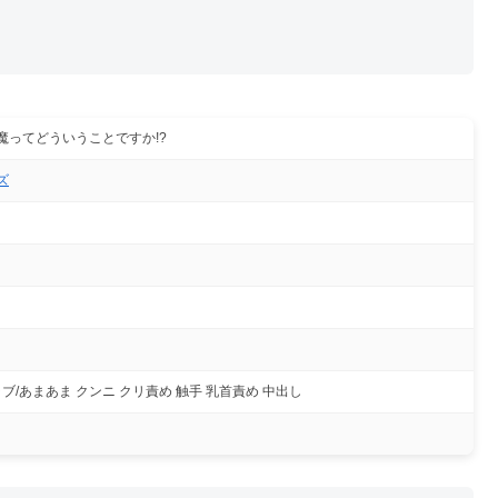
魔ってどういうことですか!?
ズ
ブ/あまあま クンニ クリ責め 触手 乳首責め 中出し