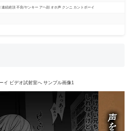
 連続絶頂 不良/ヤンキー アヘ顔 オホ声 クンニ カントボーイ