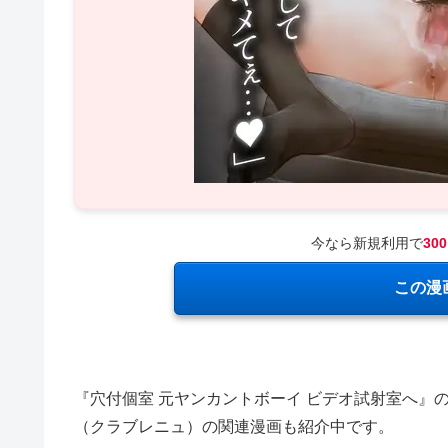
今なら新規利用で
30
この漫
『穴付個室 元ヤンカントボーイ ビデオ試射室へ』
（クラブレニュ）の関連漫画も紹介中です。