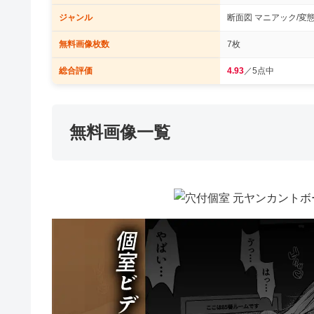
ジャンル
断面図 マニアック/変態
無料画像枚数
7枚
総合評価
4.93
／5点中
無料画像一覧