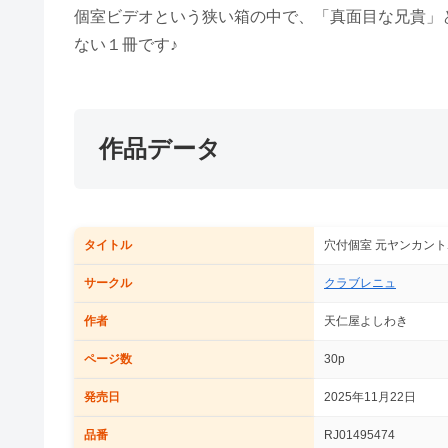
個室ビデオという狭い箱の中で、「真面目な兄貴」
ない１冊です♪
作品データ
タイトル
穴付個室 元ヤンカント
サークル
クラブレニュ
作者
天仁屋よしわき
ページ数
30p
発売日
2025年11月22日
品番
RJ01495474