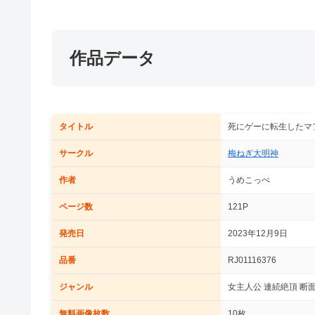
作品データ
タイトル
死にゲーに転生したマ
サークル
梅ねぎ大明神
作者
うめこっぺ
ページ数
121P
発売日
2023年12月9日
品番
RJ01116376
ジャンル
女主人公 連続絶頂 断面
無料画像枚数
10枚