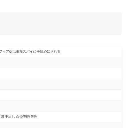
フィア嬢は偏愛スパイに手籠めにされる
図 中出し 命令/無理矢理