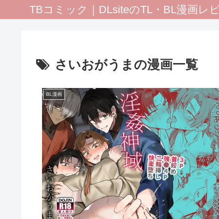
TBコミック｜DLsiteのTL・BL漫画
さいおがうまの漫画一覧
BL漫画