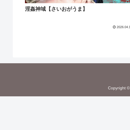
淫姦神域【さいおがうま】
2026.04.
Copyrigh