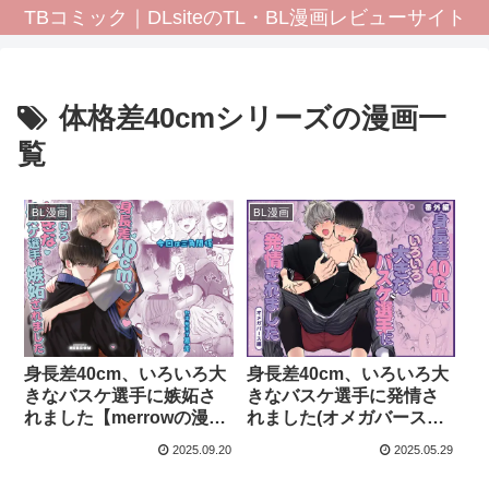
TBコミック｜DLsiteのTL・BL漫画レビューサイト
体格差40cmシリーズの漫画一
覧
BL漫画
BL漫画
身長差40cm、いろいろ大
身長差40cm、いろいろ大
きなバスケ選手に嫉妬さ
きなバスケ選手に発情さ
れました【merrowの漫
れました(オメガバース番
画】
外編)【merrowの漫画】
2025.09.20
2025.05.29