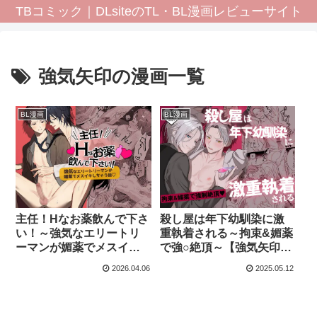
TBコミック｜DLsiteのTL・BL漫画レビューサイト
強気矢印の漫画一覧
BL漫画
BL漫画
主任！Hなお薬飲んで下さ
殺し屋は年下幼馴染に激
い！～強気なエリートリ
重執着される～拘束&媚薬
ーマンが媚薬でメスイキ
で強○絶頂～【強気矢印の
しちゃう話♡～【強気矢
漫画】
2026.04.06
2025.05.12
印】