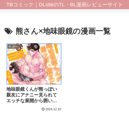
TBコミック｜DLsiteのTL・BL漫画レビューサイト
熊さん×地味眼鏡の漫画一覧
BL漫画
地味眼鏡くんが熊っぽい
親友にアナニー見られて
エッチな展開から囲い込
まれちゃう話
2024.12.10
【SORAMAMETの漫画】