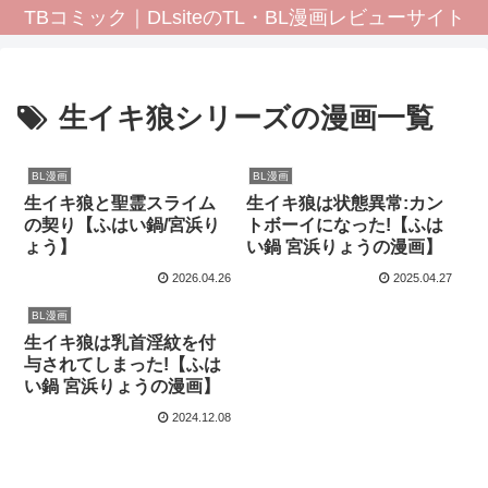
TBコミック｜DLsiteのTL・BL漫画レビューサイト
生イキ狼シリーズの漫画一覧
BL漫画
BL漫画
生イキ狼と聖霊スライム
生イキ狼は状態異常:カン
の契り【ふはい鍋/宮浜り
トボーイになった!【ふは
ょう】
い鍋 宮浜りょうの漫画】
2026.04.26
2025.04.27
BL漫画
生イキ狼は乳首淫紋を付
与されてしまった!【ふは
い鍋 宮浜りょうの漫画】
2024.12.08