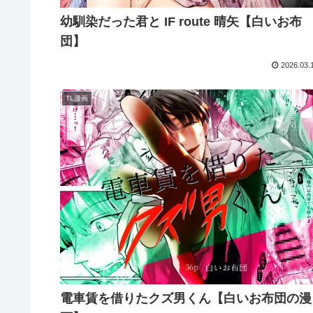
幼馴染だった君と IF route 晴矢【白いお布
団】
2026.03.
TL漫画
電車賃を借りたクズ男くん【白いお布団の漫