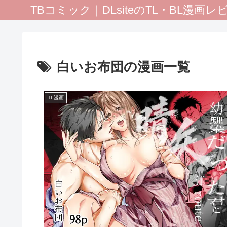
TBコミック｜DLsiteのTL・BL漫画
白いお布団の漫画一覧
TL漫画