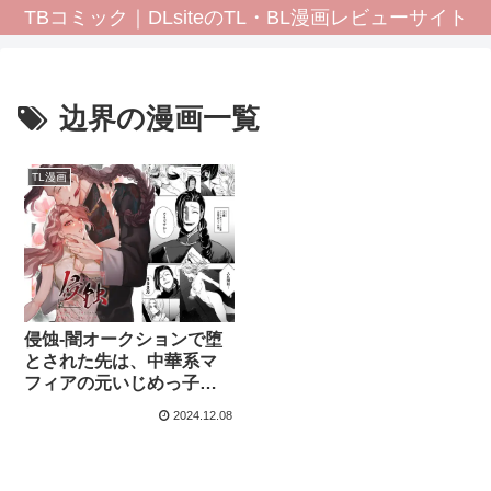
TBコミック｜DLsiteのTL・BL漫画レビューサイト
边界の漫画一覧
TL漫画
侵蚀‐闇オークションで堕
とされた先は、中華系マ
フィアの元いじめっ子で
した-【さきっちょだけ!の
2024.12.08
漫画】