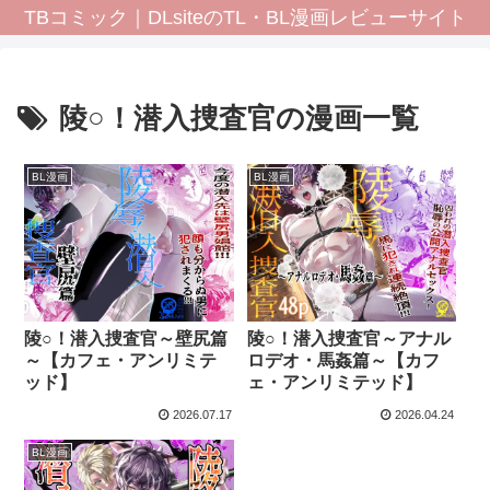
TBコミック｜DLsiteのTL・BL漫画レビューサイト
陵○！潜入捜査官の漫画一覧
BL漫画
BL漫画
陵○！潜入捜査官～壁尻篇
陵○！潜入捜査官～アナル
～【カフェ・アンリミテ
ロデオ・馬姦篇～【カフ
ッド】
ェ・アンリミテッド】
2026.07.17
2026.04.24
BL漫画