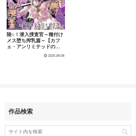
陵○！潜入捜査官～種付け
メス堕ち搾乳篇～【カフ
ェ・アンリミテッドの漫
画】
2025.08.08
作品検索